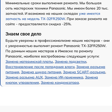
Минимальные сроки выполнения ремонта. Мы большая
сеть мастерских техники Panasonic. Мы имеем более 20 тыс.
запчастей. И возможно на наших складах
уже имеется
запчасть на модель TX-32FR250W
. При заказе ремонта на
сайте - предоставляется скидка -25%.
Знаем свое дело
Будьте уверены в профессионализме наших мастеров - они
с уверенностью выполнят ремонт Panasonic TX-32FR250W.
По данным наших мастеров в Ижевске по ремонту
Panasonic, наиболее востребованы следующие услуги:
Замена материнской платы
,
Замена подсветки
,
Восстановление после попадания влаги
,
Замена разъема
питания
,
Замена шнура питания
,
Замена SCART-разъема
,
Замена разъема AUX
,
Замена ИК-приемника
,
Замена
кнопок управления
,
Замена конденсатора
.