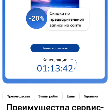
Скидка по
-20%
предварительной
записи на сайте
Цены на ремонт
Конец акции
01:13:41
Преимущества
Этапы работ
Цены
Гарантия
М
Преимущества сервис-