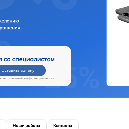
 желанию
бращения
я со специалистом
Оставить заявку
есь c
политикой конфиденциальности
Наши работы
Контакты